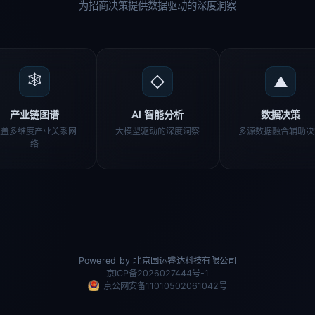
为招商决策提供数据驱动的深度洞察
🕸
◇
▲
产业链图谱
AI 智能分析
数据决策
覆盖多维度产业关系网
大模型驱动的深度洞察
多源数据融合辅助决
络
Powered by 北京国运睿达科技有限公司
京ICP备2026027444号-1
京公网安备11010502061042号