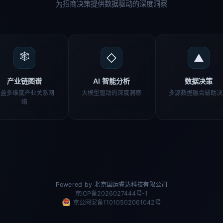
为招商决策提供数据驱动的深度洞察
🕸
◇
▲
产业链图谱
AI 智能分析
数据决策
覆盖多维度产业关系网
大模型驱动的深度洞察
多源数据融合辅助决
络
Powered by 北京国运睿达科技有限公司
京ICP备2026027444号-1
京公网安备11010502061042号