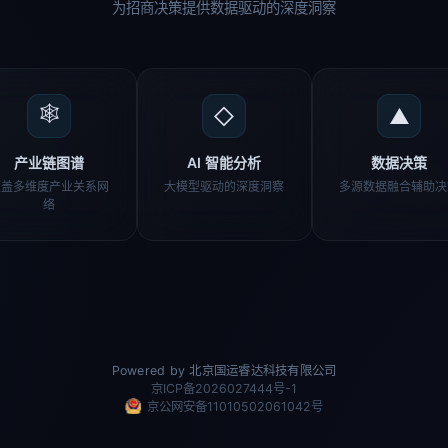
为招商决策提供数据驱动的深度洞察
🕸
◇
▲
产业链图谱
AI 智能分析
数据决策
覆盖多维度产业关系网
大模型驱动的深度洞察
多源数据融合辅助决
络
Powered by 北京国运睿达科技有限公司
京ICP备2026027444号-1
京公网安备11010502061042号