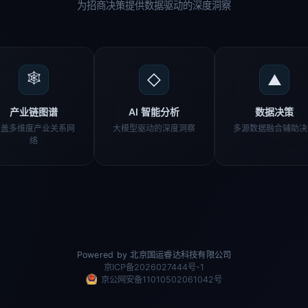
为招商决策提供数据驱动的深度洞察
🕸
◇
▲
产业链图谱
AI 智能分析
数据决策
覆盖多维度产业关系网
大模型驱动的深度洞察
多源数据融合辅助决
络
Powered by 北京国运睿达科技有限公司
京ICP备2026027444号-1
京公网安备11010502061042号