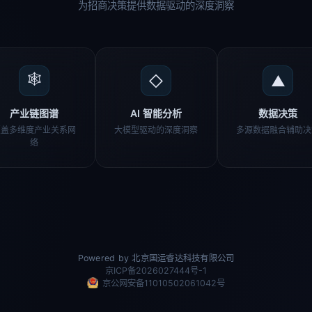
为招商决策提供数据驱动的深度洞察
🕸
◇
▲
产业链图谱
AI 智能分析
数据决策
覆盖多维度产业关系网
大模型驱动的深度洞察
多源数据融合辅助决
络
Powered by 北京国运睿达科技有限公司
京ICP备2026027444号-1
京公网安备11010502061042号