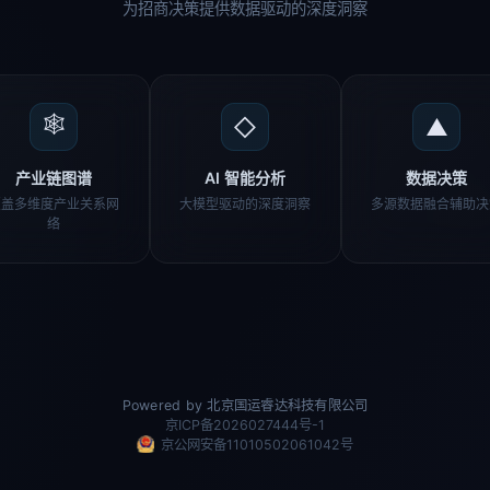
为招商决策提供数据驱动的深度洞察
🕸
◇
▲
产业链图谱
AI 智能分析
数据决策
覆盖多维度产业关系网
大模型驱动的深度洞察
多源数据融合辅助决
络
Powered by 北京国运睿达科技有限公司
京ICP备2026027444号-1
京公网安备11010502061042号